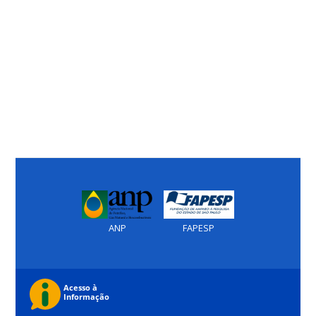
ANP
FAPESP