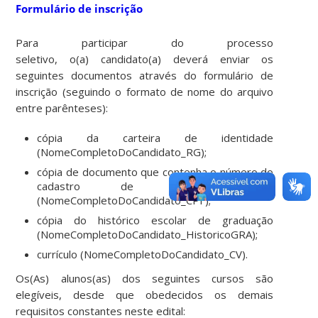
Formulário de inscrição
Para participar do processo
seletivo, o(a) candidato(a) deverá enviar os
seguintes documentos através do f
ormulário de
inscrição
(seguindo o formato de nome do arquivo
entre parênteses):
cópia da carteira de identidade
(NomeCompletoDoCandidato_RG);
cópia de documento que contenha o número do
cadastro de pessoa física
(NomeCompletoDoCandidato_CPF);
cópia do histórico escolar de graduação
(NomeCompletoDoCandidato_HistoricoGRA);
currículo (NomeCompletoDoCandidato_CV).
Os(As) alunos(as) dos seguintes cursos são
elegíveis, desde que obedecidos os demais
requisitos constantes neste edital: