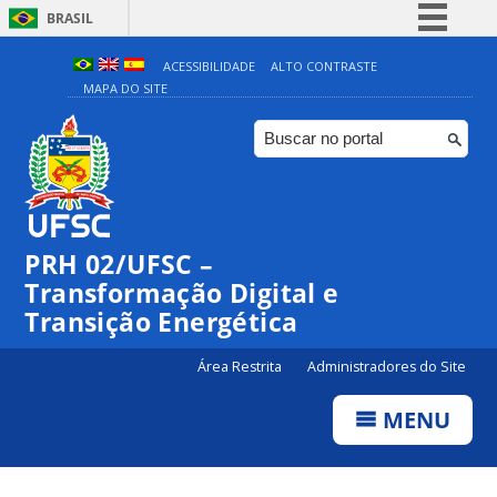
BRASIL
Simplifique!
ACESSIBILIDADE
ALTO CONTRASTE
MAPA DO SITE
Comunica BR
Participe
Acesso à informação
Legislação
Canais
PRH 02/UFSC –
Transformação Digital e
Transição Energética
Área Restrita
Administradores do Site
MENU