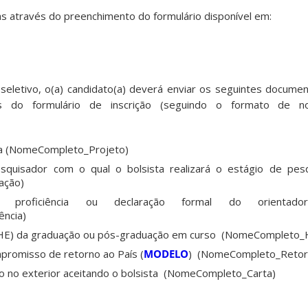
as através do preenchimento do formulário disponível em:
 seletivo, o(a) candidato(a) deverá enviar os seguintes documen
és do f
ormulário de inscrição
(seguindo o formato de n
isa (NomeCompleto_Projeto)
pesquisador com o qual o bolsista realizará o estágio de pes
ação)
e proficiência ou declaração formal do orientado
ncia)
r (HE) da graduação ou pós-graduação em curso (NomeCompleto_H
mpromisso de retorno ao País (
MODELO
) (NomeCompleto_Retor
uição no exterior aceitando o bolsista (NomeCompleto_Carta)