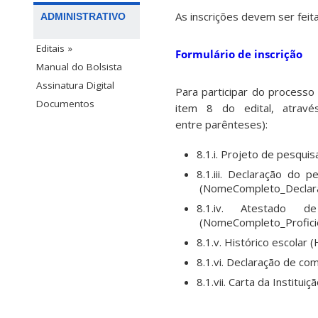
As inscrições devem ser feit
ADMINISTRATIVO
Editais »
Formulário de inscrição
Manual do Bolsista
Assinatura Digital
Para participar do processo
Documentos
item 8 do edital, atrav
entre parênteses):
8.1.i. Projeto de pesqu
8.1.iii. Declaração do 
(NomeCompleto_Declar
8.1.iv. Atestado d
(NomeCompleto_Proficiê
8.1.v. Histórico escola
8.1.vi. Declaração de co
8.1.vii. Carta da Instit