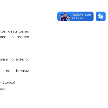
tos, descritos no
ome do arquivo
quisa no exterior
r do bolsista
istórico)
no)