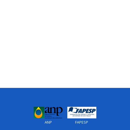
ANP
FAPESP