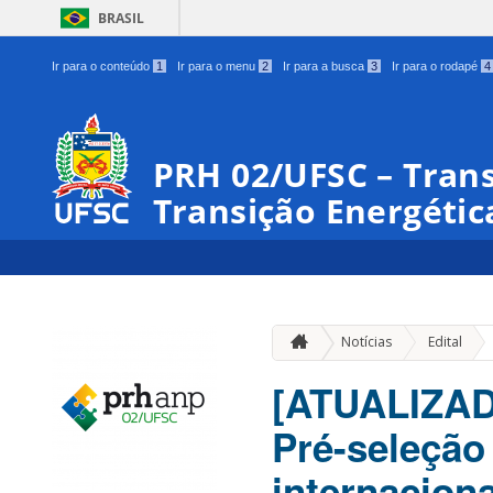
BRASIL
Ir para o conteúdo
1
Ir para o menu
2
Ir para a busca
3
Ir para o rodapé
4
PRH 02/UFSC – Trans
Transição Energétic
»
Notícias
Edital
[ATUALIZADO
Pré-seleção
internacio