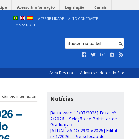
cipe
Acesso à informação
Legislação
Canais
ACESSIBILIDADE
ALTO CONTRASTE
MAPA DO SITE
Área Restrita
Administradores do Site
tercâmbio internacional PRH-ANP (BEPE ANP) 2026
Notícias
026 –
[Atualizado 13/07/2026] Edital nº
2/2026 – Seleção de Bolsistas de
io
Graduação
[ATUALIZADO 29/05/2026] Edital
26
nº 1/2026 – Pré-seleção de