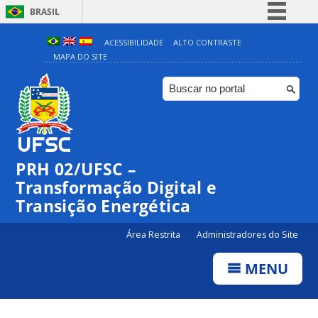
BRASIL
Simplifique!
ACESSIBILIDADE
ALTO CONTRASTE
MAPA DO SITE
Comunica BR
Participe
Acesso à informação
Legislação
Canais
PRH 02/UFSC –
Transformação Digital e
Transição Energética
Área Restrita
Administradores do Site
MENU