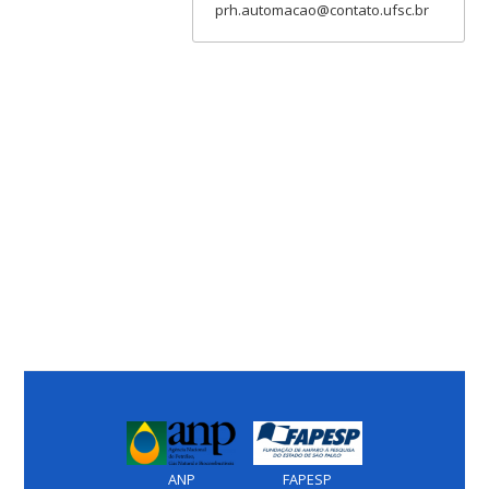
prh.automacao@contato.ufsc.br
ANP
FAPESP