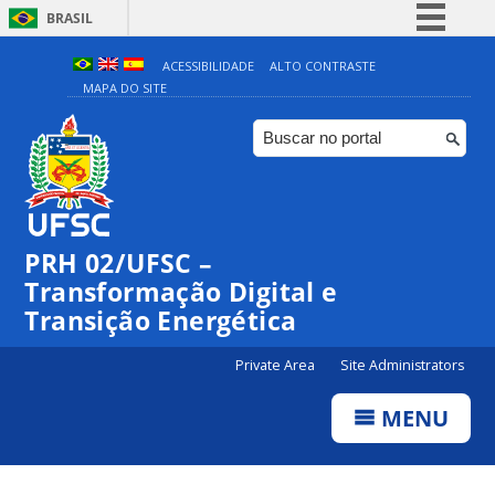
BRASIL
Simplifique!
ACESSIBILIDADE
ALTO CONTRASTE
MAPA DO SITE
Comunica BR
Participe
Acesso à informação
Legislação
Canais
PRH 02/UFSC –
Transformação Digital e
Transição Energética
Private Area
Site Administrators
MENU