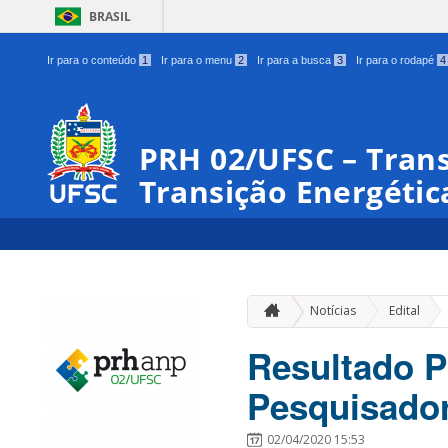
BRASIL
Ir para o conteúdo
1
Ir para o menu
2
Ir para a busca
3
Ir para o rodapé
4
PRH 02/UFSC – Trans
Transição Energétic
»
Notícias
Edital
Resultado P
Pesquisador
02/04/2020 15:53