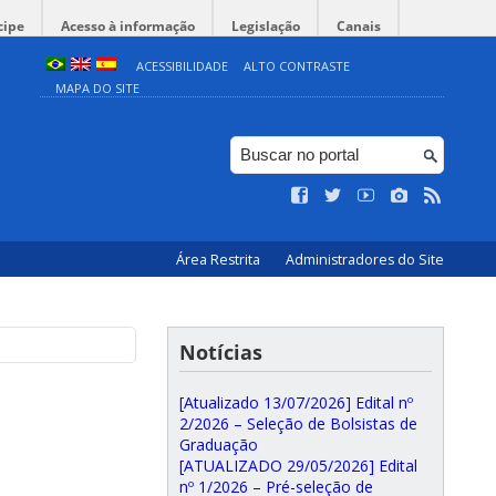
cipe
Acesso à informação
Legislação
Canais
ACESSIBILIDADE
ALTO CONTRASTE
MAPA DO SITE
Área Restrita
Administradores do Site
Notícias
[Atualizado 13/07/2026] Edital nº
2/2026 – Seleção de Bolsistas de
Graduação
[ATUALIZADO 29/05/2026] Edital
nº 1/2026 – Pré-seleção de