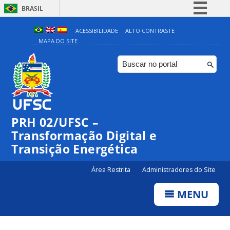
BRASIL
Simplifique!
ACESSIBILIDADE
ALTO CONTRASTE
MAPA DO SITE
Comunica BR
Participe
Acesso à informação
Legislação
Canais
PRH 02/UFSC –
Transformação Digital e
Transição Energética
Área Restrita
Administradores do Site
MENU