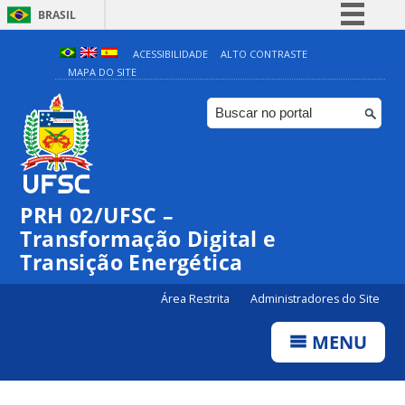
BRASIL
Simplifique!
ACESSIBILIDADE
ALTO CONTRASTE
MAPA DO SITE
Comunica BR
Participe
Acesso à informação
Legislação
Canais
PRH 02/UFSC –
Transformação Digital e
Transição Energética
Área Restrita
Administradores do Site
MENU