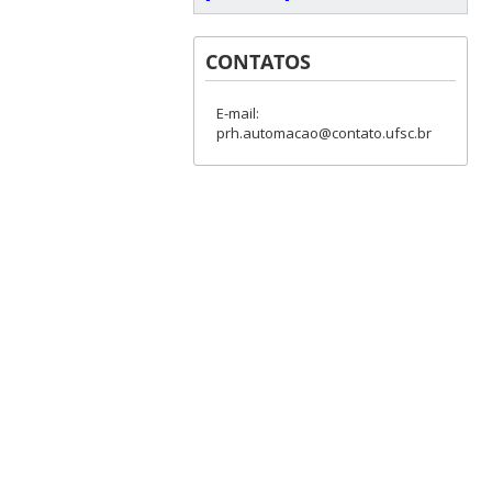
CONTATOS
E-mail:
prh.automacao@contato.ufsc.br