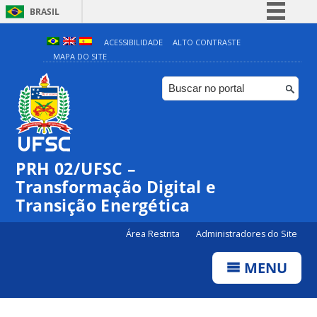
BRASIL
Simplifique!
ACESSIBILIDADE
ALTO CONTRASTE
MAPA DO SITE
Comunica BR
Participe
Acesso à informação
Legislação
Canais
PRH 02/UFSC –
Transformação Digital e
Transição Energética
Área Restrita
Administradores do Site
MENU