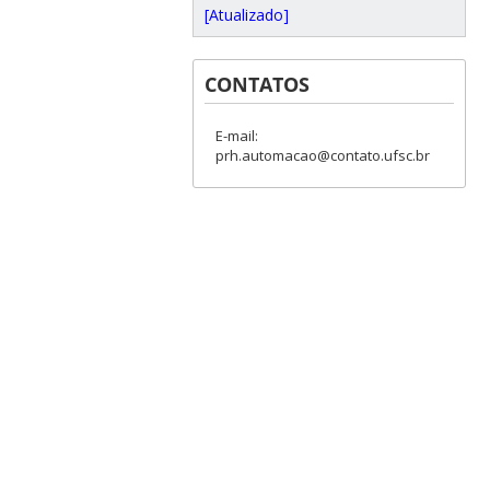
[Atualizado]
CONTATOS
E-mail:
prh.automacao@contato.ufsc.br