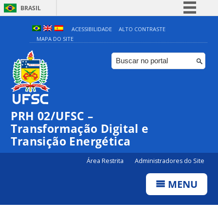
BRASIL
Simplifique!
ACESSIBILIDADE
ALTO CONTRASTE
MAPA DO SITE
Comunica BR
Participe
Acesso à informação
Legislação
Canais
PRH 02/UFSC –
Transformação Digital e
Transição Energética
Área Restrita
Administradores do Site
MENU